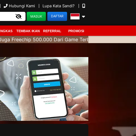
Hubungi Kami
Lupa Kata Sandi?
DAFTAR
ANGKAS
TEMBAK IKAN
REFERRAL
PROMOSI
500.000 Dari Game Terbaru Vagashoki88 Casino Proxy Be