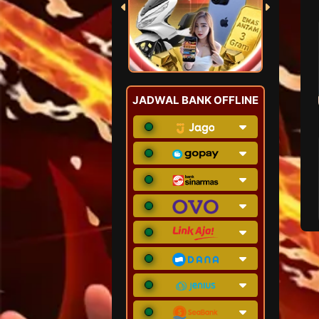
JADWAL BANK OFFLINE