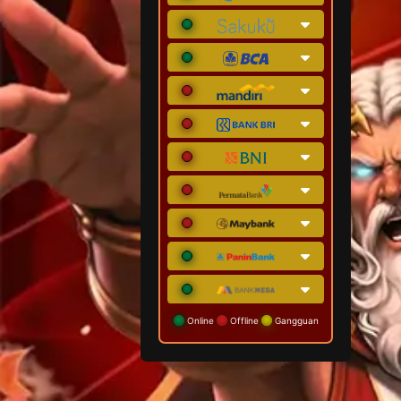
Online
Offline
Gangguan