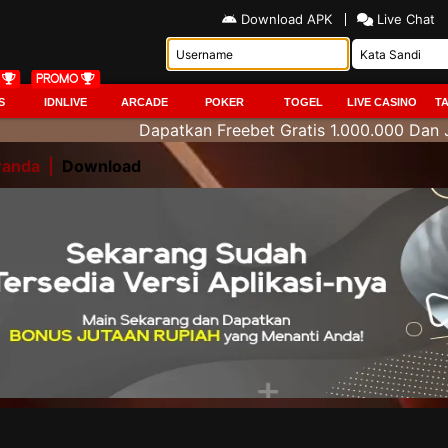
Download APK
Live Chat
O
PROMO
S
IDNLIVE
ARCADE
POKER
TOGEL
LIVE CASINO
T
Dapatkan Freebet Gratis 1.000.000 Dan Juga Freechip 
randa
Download