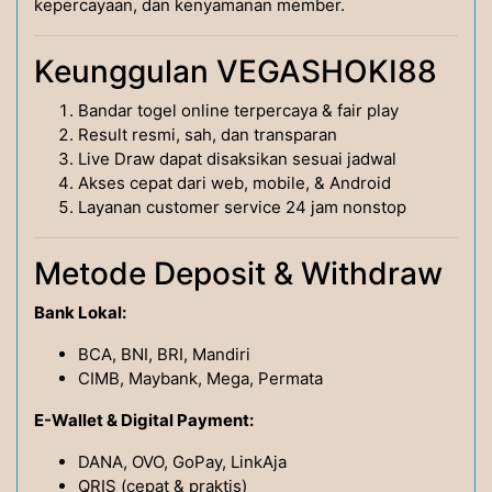
kepercayaan, dan kenyamanan member.
Keunggulan VEGASHOKI88
Bandar togel online terpercaya & fair play
Result resmi, sah, dan transparan
Live Draw dapat disaksikan sesuai jadwal
Akses cepat dari web, mobile, & Android
Layanan customer service 24 jam nonstop
Metode Deposit & Withdraw
Bank Lokal:
BCA, BNI, BRI, Mandiri
CIMB, Maybank, Mega, Permata
E-Wallet & Digital Payment:
DANA, OVO, GoPay, LinkAja
QRIS (cepat & praktis)