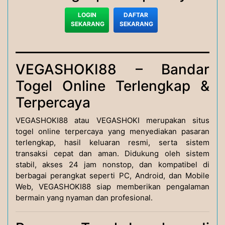
LOGIN
DAFTAR
SEKARANG
SEKARANG
VEGASHOKI88 – Bandar
Togel Online Terlengkap &
Terpercaya
VEGASHOKI88 atau VEGASHOKI merupakan situs
togel online terpercaya yang menyediakan pasaran
terlengkap, hasil keluaran resmi, serta sistem
transaksi cepat dan aman. Didukung oleh sistem
stabil, akses 24 jam nonstop, dan kompatibel di
berbagai perangkat seperti PC, Android, dan Mobile
Web, VEGASHOKI88 siap memberikan pengalaman
bermain yang nyaman dan profesional.