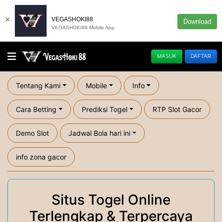
×
VEGASHOKI88
Download
VEGASHOKI88 Mobile App
MASUK
DAFTAR
Tentang Kami
Mobile
Info
Cara Betting
Prediksi Togel
RTP Slot Gacor
Demo Slot
Jadwal Bola hari ini
info zona gacor
Situs Togel Online
Terlengkap & Terpercaya