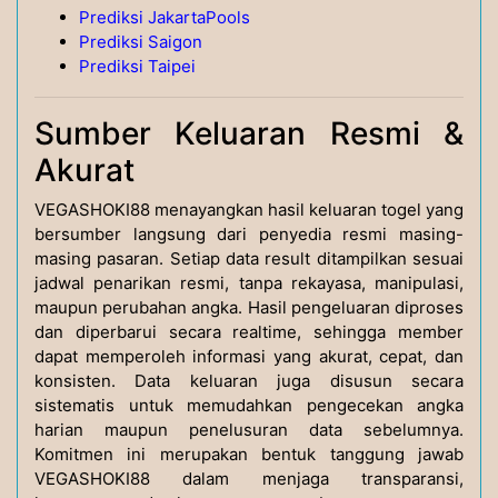
Prediksi JakartaPools
Prediksi Saigon
Prediksi Taipei
Sumber Keluaran Resmi &
Akurat
VEGASHOKI88 menayangkan hasil keluaran togel yang
bersumber langsung dari penyedia resmi masing-
masing pasaran. Setiap data result ditampilkan sesuai
jadwal penarikan resmi, tanpa rekayasa, manipulasi,
maupun perubahan angka. Hasil pengeluaran diproses
dan diperbarui secara realtime, sehingga member
dapat memperoleh informasi yang akurat, cepat, dan
konsisten. Data keluaran juga disusun secara
sistematis untuk memudahkan pengecekan angka
harian maupun penelusuran data sebelumnya.
Komitmen ini merupakan bentuk tanggung jawab
VEGASHOKI88 dalam menjaga transparansi,