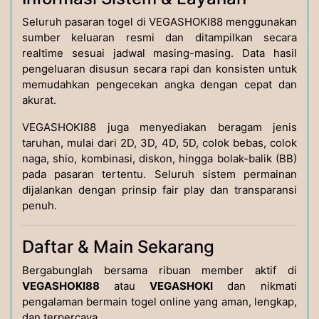
Seluruh pasaran togel di VEGASHOKI88 menggunakan
sumber keluaran resmi dan ditampilkan secara
realtime sesuai jadwal masing-masing. Data hasil
pengeluaran disusun secara rapi dan konsisten untuk
memudahkan pengecekan angka dengan cepat dan
akurat.
VEGASHOKI88 juga menyediakan beragam jenis
taruhan, mulai dari 2D, 3D, 4D, 5D, colok bebas, colok
naga, shio, kombinasi, diskon, hingga bolak-balik (BB)
pada pasaran tertentu. Seluruh sistem permainan
dijalankan dengan prinsip fair play dan transparansi
penuh.
Daftar & Main Sekarang
Bergabunglah bersama ribuan member aktif di
VEGASHOKI88
atau
VEGASHOKI
dan nikmati
pengalaman bermain togel online yang aman, lengkap,
dan terpercaya.