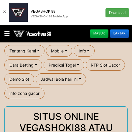
×
VEGASHOKI88
Download
VEGASHOKI88 Mobile App
MASUK
DAFTAR
Tentang Kami
Mobile
Info
Cara Betting
Prediksi Togel
RTP Slot Gacor
Demo Slot
Jadwal Bola hari ini
info zona gacor
SITUS ONLINE
VEGASHOKI88 ATAU