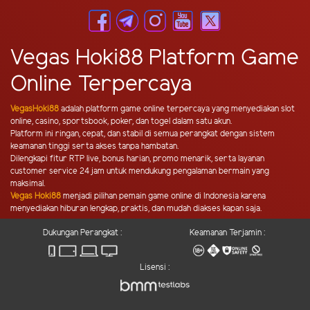
Vegas Hoki88 Platform Game
Online Terpercaya
VegasHoki88
adalah platform game online terpercaya yang menyediakan slot
online, casino, sportsbook, poker, dan togel dalam satu akun.
Platform ini ringan, cepat, dan stabil di semua perangkat dengan sistem
keamanan tinggi serta akses tanpa hambatan.
Dilengkapi fitur RTP live, bonus harian, promo menarik, serta layanan
customer service 24 jam untuk mendukung pengalaman bermain yang
maksimal.
Vegas Hoki88
menjadi pilihan pemain game online di Indonesia karena
menyediakan hiburan lengkap, praktis, dan mudah diakses kapan saja.
Dukungan Perangkat :
Keamanan Terjamin :
Lisensi :