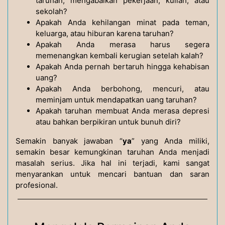
taruhan, mengabaikan pekerjaan, kuliah, atau
sekolah?
Apakah Anda kehilangan minat pada teman,
keluarga, atau hiburan karena taruhan?
Apakah Anda merasa harus segera
memenangkan kembali kerugian setelah kalah?
Apakah Anda pernah bertaruh hingga kehabisan
uang?
Apakah Anda berbohong, mencuri, atau
meminjam untuk mendapatkan uang taruhan?
Apakah taruhan membuat Anda merasa depresi
atau bahkan berpikiran untuk bunuh diri?
Semakin banyak jawaban “
ya
” yang Anda miliki,
semakin besar kemungkinan taruhan Anda menjadi
masalah serius. Jika hal ini terjadi, kami sangat
menyarankan untuk mencari bantuan dan saran
profesional.