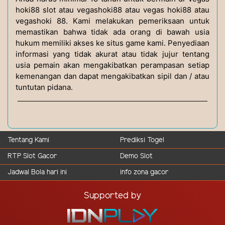
hoki88 slot atau vegashoki88 atau vegas hoki88 atau
vegashoki 88. Kami melakukan pemeriksaan untuk
memastikan bahwa tidak ada orang di bawah usia
hukum memiliki akses ke situs game kami. Penyediaan
informasi yang tidak akurat atau tidak jujur tentang
usia pemain akan mengakibatkan perampasan setiap
kemenangan dan dapat mengakibatkan sipil dan / atau
tuntutan pidana.
Tentang Kami
Prediksi Togel
RTP Slot Gacor
Demo Slot
Jadwal Bola hari ini
info zona gacor
Supported by