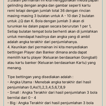
3.Dalam permainan ini kita menggunakan media papan
gelinding dengan angka dan gambar seperti kartu
remi tetapi dengan jumlah total 36 dengan rincian
masing-masing 3 bulatan untuk A - 10 dan 2 bulatan
untuk J,Q dan K. Bola dengan jumlah 3 akan di
turunkan ke dalam papan secara berurutan 1 per 1,
Setiap bulatan tempat bola berhenti akan di jumlahkan
untuk mendapat hasilnya dan angka yang di ambil
adalah angka terakhir dari penjumlahanya.
4. Keunikan dari permainan ini kita menyediakan
bettingan Player dan Banker dimana anda dapat
memilih kartu player (Keluaran berdasarkan Gongball)
atau kartu banker (Keluaran berdasarkan Kartu) yang
menang.
Tipe bettingan yang disediakan adalah :
- Angka Utama : Menebak angka terakhir dari hasil
penjumlahan 0,As(1),2,3,4,5,6,7,8,9
- Small : Angka Terakhir dari hasil penjumlahan 3 bola
bernilai dari 0 - 4
- Big : Angka Terakhir dari hasil penjumlahan 3 bola