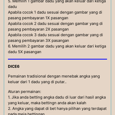
5. Memilih 1 gambar dadu yang akan keluar dari ketiga
dadu
Apabila cocok 1 dadu sesuai dengan gambar yang di
pasang pembayaran 1X pasangan
Apabila cocok 2 dadu sesuai dengan gambar yang di
pasang pembayaran 2X pasangan
Apabila cocok 3 dadu sesuai dengan gambar yang di
pasang pembayaran 3X pasangan
6. Memilih 2 gambar dadu yang akan keluar dari ketiga
dadu 5X pasangan
DICE6
Pemainan tradisional dengan menebak angka yang
keluar dari 1 dadu yang di putar..
Aturan permainan:
1. Jika anda betting angka dadu di luar dari hasil angka
yang keluar, maka bettingn anda akan kalah
2. Angka yang dapat di bet hanya pilihan yang terdapat
pada meja bettingan..