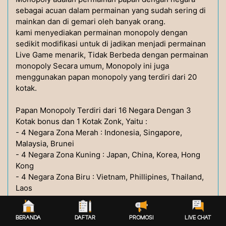
sebagai acuan dalam permainan yang sudah sering di
mainkan dan di gemari oleh banyak orang.
kami menyediakan permainan monopoly dengan
sedikit modifikasi untuk di jadikan menjadi permainan
Live Game menarik, Tidak Berbeda dengan permainan
monopoly Secara umum, Monopoly ini juga
menggunakan papan monopoly yang terdiri dari 20
kotak.
Papan Monopoly Terdiri dari 16 Negara Dengan 3
Kotak bonus dan 1 Kotak Zonk, Yaitu :
- 4 Negara Zona Merah : Indonesia, Singapore,
Malaysia, Brunei
- 4 Negara Zona Kuning : Japan, China, Korea, Hong
Kong
- 4 Negara Zona Biru : Vietnam, Phillipines, Thailand,
Laos
- 4 Negara Zona Hijau : Cambodia, Macao, India,
Taiwan
BERANDA
DAFTAR
PROMOSI
LIVE CHAT
- Bonus x2, Bonus x1, Bonus x1/2 masing-masing 1