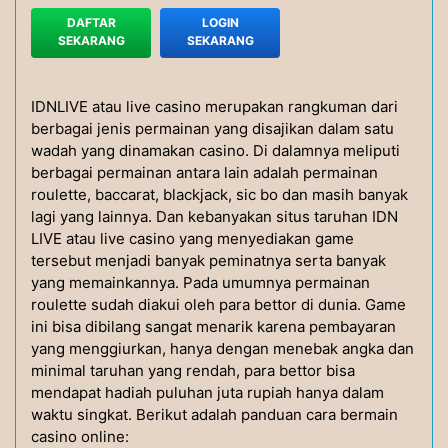
DAFTAR
LOGIN
SEKARANG
SEKARANG
IDNLIVE atau live casino merupakan rangkuman dari
berbagai jenis permainan yang disajikan dalam satu
wadah yang dinamakan casino. Di dalamnya meliputi
berbagai permainan antara lain adalah permainan
roulette, baccarat, blackjack, sic bo dan masih banyak
lagi yang lainnya. Dan kebanyakan situs taruhan IDN
LIVE atau live casino yang menyediakan game
tersebut menjadi banyak peminatnya serta banyak
yang memainkannya. Pada umumnya permainan
roulette sudah diakui oleh para bettor di dunia. Game
ini bisa dibilang sangat menarik karena pembayaran
yang menggiurkan, hanya dengan menebak angka dan
minimal taruhan yang rendah, para bettor bisa
mendapat hadiah puluhan juta rupiah hanya dalam
waktu singkat. Berikut adalah panduan cara bermain
casino online: