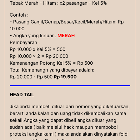
Tebak Merah - Hitam : x2 pasangan - Kei 5%
Contoh :
- Pasang Ganjil/Genap/Besar/Kecil/Merah/Hitam: Rp
10.000
- Angka yang keluar :
MERAH
Pembayaran :
Rp 10.000 x Kei 5% = 500
Rp 10.000 x 2 = Rp 20.000
Kemenangan Potong Kei 5% = Rp 500
Total Kemenangn yang dibayar adalah:
Rp 20.000 - Rp 500
Rp 19.500
HEAD TAIL
Jika anda membeli diluar dari nomor yang dikeluarkan,
berarti anda kalah dan uang tidak dikembalikan sama
sekali.Angka yang dapat dibeli angka diluar yang
sudah ada ( baik melalui hack maupun membobol
proteksi angka kami ) maka anda akan dinyatakan fold