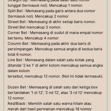
tunggal (termasuk nol). Mencakup 1 nomor.
Split Bet : Memasang pada garis antara dua nomor
(termasuk nol). Mencakup 2 nomor
Street Bet : Memasang di akhir setiap baris nomor.
Street Bet mencakup 3 nomor.
Corner Bet : Memasang di sudut di mana empat nomor
bertemu. Mencakup 4 nomor
Column Bet : Memasang pada akhir dua baris di
persimpangan. Mencakup semua angka di kedua baris
total 6 nomor.
Line Bet : Memasang dalam salah satu kotak yang
ditandai '2 ke 1' di akhir kolom mencakup semua angka
dalam kolom
tersebut, mencakup 12 nomor. (Nol ini tidak termasuk).
Dozen Bet : Memasang di salah satu dari ketiga box
bertandakan '1 st 12', '2 nd 12', atau '3 rd 12' mencakup
12 nomor.
Red/Black : Memilih salah satu warna hitam atau
merah dari hasil permainan mencakup 18 nomor.