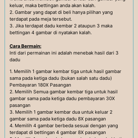
keluar, maka bettingan anda akan kalah.
2. Gambar yang dapat di beli hanya pilihan yang
terdapat pada meja tersebut.
3. Jika terdapat dadu kembar 2 ataupun 3 maka
bettingan 4 gambar di nyatakan kalah.
Cara Bermain:
Inti dari permainan ini adalah menebak hasil dari 3
dadu
1. Memilih 1 gambar kembar tiga untuk hasil gambar
sama pada ketiga dadu (bukan salah satu dadu)
Pembayaran 180X Pasangan
2. Memilih Semua gambar kembar tiga untuk hasil
gambar sama pada ketiga dadu pembayaran 30X
pasangan
3. Memilih 1 gambar kembar dua untuk keluar 2
gambar sama pada ketiga dadu 8X pasangan
4. Memilih 4 gambar berbeda sesuai dengan yang
terdapat di bettingan 4 gambar 8X pasangan