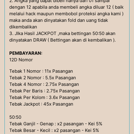
2. Angka yang dapat dibeli hanya dari 01 sampai
dengan 12 apabila anda membeli angka diluar 12 ( baik
melalui hack maupun membobol proteksi angka kami )
maka anda akan dinyatakan fold dan uang tidak
dikembalikan
3. JIka Hasil JACKPOT ,maka bettingan 50:50 akan
dinyatakan DRAW ( Bettingan akan di kembalikan ).
PEMBAYARAN:
12D Nomor
Tebak 1 Nomor : 11x Pasangan
Tebak 2 Nomor : 5.5x Pasangan
Tebak 4 Nomor : 2.75x Pasangan
Tebak Per Baris : 2.75x Pasangan
Tebak Per Kolom : 3.6x Pasangan
Tebak Jackpot : 45x Pasangan
50:50
Tebak Ganjil - Genap : x2 pasangan - Kei 5%
Tebak Besar - Kecil : x2 pasangan - Kei 5%