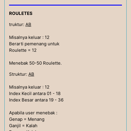
ROULETES
truktur:
AB
Misalnya keluar : 12
Berarti pemenang untuk
Roulette = 12
Menebak 50-50 Roulette.
Struktur:
AB
Misalnya keluar : 12
Index Kecil antara 01 - 18
Index Besar antara 19 - 36
Apabila user menebak :
Genap = Menang
Ganjil = Kalah