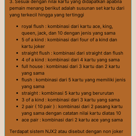
3. Sesuai dengan nilai kartu yang didapatkan apabila
pemain menang berikut adalah susunan set kartu dari
yang terkecil hingga yang tertinggi
royal flush : kombinasi dari kartu ace, king,
queen, jack, dan 10 dengan jenis yang sama
5 of a kind : kombinasi dari four of a kind dan
kartu joker
straight flush : kombinasi dari straight dan flush
4 of a kind : kombinasi dari 4 kartu yang sama
full house : kombinasi dari 3 kartu dan 2 kartu
yang sama
flush : kombinasi dari 5 kartu yang memiliki jenis
yang sama
straight : kombinasi 5 kartu yang berurutan
3 of a kind : kombinasi dari 3 kartu yang sama
2 pair ( 10 pair ) : kombinasi dari 2 pasang kartu
yang sama dengan catatan nilai kartu diatas 10
ace pair : kombinasi dari 2 kartu ace yang sama
Terdapat sistem NJX2 atau disebut dengan non joker