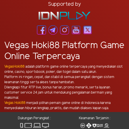
Supported by
Vegas Hoki88 Platform Game
Online Terpercaya
VegasHoki88
adalah platform game online terpercaya yang menyediakan slot
online, casino, sportsbook, poker, dan togel dalam satu akun.
Platform ini ringan, cepat, dan stabil di semua perangkat dengan sistem
keamanan tinggi serta akses tanpa hambatan.
Dilengkapi fitur RTP live, bonus harian, promo menarik, serta layanan
customer service 24 jam untuk mendukung pengalaman bermain yang
maksimal.
Vegas Hoki88
menjadi pilihan pemain game online di Indonesia karena
menyediakan hiburan lengkap, praktis, dan mudah diakses kapan saja.
Dukungan Perangkat :
Keamanan Terjamin :